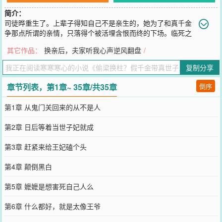
简介：
司徒晔重生了。上辈子得知自己不是亲生的，她为了和真千金
争那点所谓的亲情，只落得个被活埋含恨而终的下场。临死之
际才知自己从头到尾不过是个牺牲品，只是为真千金铺路的垫脚石罢
其它作品：
换亲后，夫家听我心声逆风翻盘
/
了。上辈子真千金回府后，养母嘴上说着不会厚此薄彼，转头却安排
了她和上京第一纨绔公子的亲事，迫不及待便将她出嫁。养母说：“那
复制分享
是你姨母的孩子，哪有外界传的那般不堪？娘肯定是为你好才为你打
算的，你只管安心嫁过去，日后等着当世子妃就成！”司徒晔笑了。嫁
章节列表，第1章~ 35章/共35章
倒序
入端亲王府后方知，她夫君确实不似谣言那般顽劣，但这个世子妃她
可没命当。更可笑的是她夫君原不是所谓姨母的亲生子！那世子是个
第1章 从鬼门关回来的从不是人
鸠占鹊巢的假货！难怪上辈子唯一真心待她的夫君是个爹不疼娘不爱
的小可怜！再来一次，司徒晔不再犯傻。不属于自己的东西，她不要
第2章 日后等着当世子妃就成
了。但该是她的，谁也别想抢走！且看她如何带着夫君一起揭穿真
相、有仇报仇、有冤报冤！——ps：架空！！！主打朝代大乱炖！请
第3章 赶紧来给王妃磕个头
勿与历史挂钩！！！完结文：《换亲后，夫家听我心声逆风翻盘》
您要是觉得《
偷梁换柱？假千金带真世子反杀了
》还不错的话请不要
第4章 颠倒黑白
忘记向您QQ群和微博微信里的朋友推荐哦！
第5章 嬷嬷是想害死自己人么
第6章 什么都好，就是太像王爷