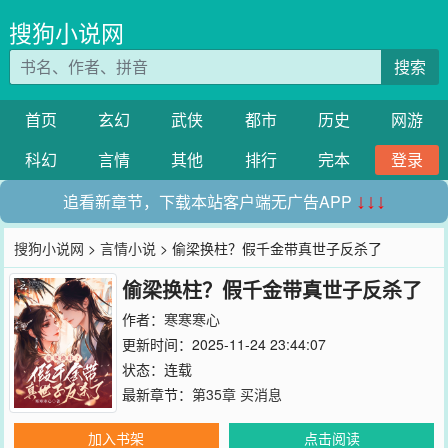
搜狗小说网
搜索
首页
玄幻
武侠
都市
历史
网游
科幻
言情
其他
排行
完本
登录
追看新章节，下载本站客户端无广告APP
↓↓↓
搜狗小说网
>
言情小说
> 偷梁换柱？假千金带真世子反杀了
偷梁换柱？假千金带真世子反杀了
作者：
寒寒寒心
更新时间：2025-11-24 23:44:07
状态：连载
最新章节：
第35章 买消息
加入书架
点击阅读