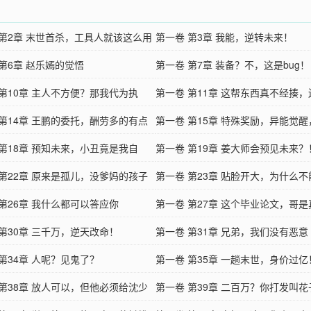
 第2章 末世首杀，工具人就该这么用
第一卷 第3章 我能，逆转未来！
第6章 赵乐嫣的觉悟
第一卷 第7章 装备？不，这是bug！
 第10章 主人不方便？那我代为执
第一卷 第11章 这帮东西真不经揍
 第14章 王鹏的委托，酬劳多的有点
你
第一卷 第15章 特殊奖励，异能觉
谱！
 第18章 预知未来，小丑竟是我自
是这末世的王！
第一卷 第19章 姜大师会预见未来？
 第22章 原来是孤儿，没爹妈的孩子
第一卷 第23章 贴脸开大，为什么不
教养
 第26章 我什么都可以答应你
我？
第一卷 第27章 这个毕业论文，哥
 第30章 三千万，逆天改命！
了
第一卷 第31章 兄弟，我们没有恶意
第34章 人呢？见鬼了？
第一卷 第35章 一趟末世，身价过亿
 第38章 放人可以，但他必须给沈少
第一卷 第39章 二百万？你打发叫