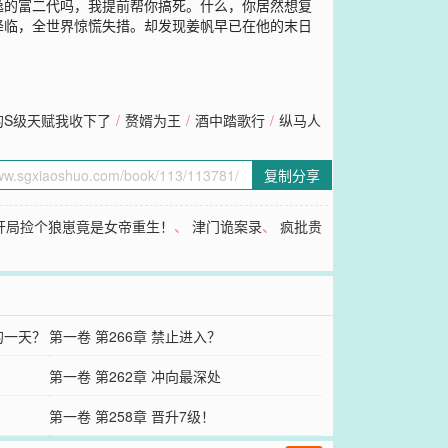
逸的富二代吗，我提前帮你搞死。什么，你居然想复
降临，全世界惊慌失措。却发现姜帆早已在他的末日
的S级天赋我收下了
/
赘婿为王
/
酒中踏歌行
/
纵马人
复制分享
开局捡个狼崽竟是女帝重生！
、
津门诡案录
、
疯批贵
的一天？
第一卷 第266章 禁止进入？
第一卷 第262章 冲向最深处
第一卷 第258章 晋升7级！