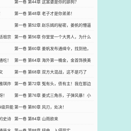
第一卷 第44章 这富婆是你的舔狗？
！
第一卷 第48章 老子才是你弟弟！
第一卷 第52章 赵乐嫣的秘密，姜帆的懵逼
的活祖宗
第一卷 第56章 你堂堂一个大男人，为什么
当小三！
第一卷 第60章 姜帆发布通缉令，找到他，
家通吃！
500万！
第一卷 第64章 海外第一桶金，金首饰换美
文
刀！
第一卷 第68章 双方大混战，这不是巧了
苏雅琪炸
吗？
第一卷 第72章 冤有头，债有主！我在那边
呀！
等你
第一卷 第76章 姜式三角杀，子弹风暴！小
4级异能
刀慢剌！
第一卷 第80章 风刃，处决！
怖的史诗
第一卷 第84章 山雨欲来
这桶装水
第一卷 第88章 扭曲，入侵现实