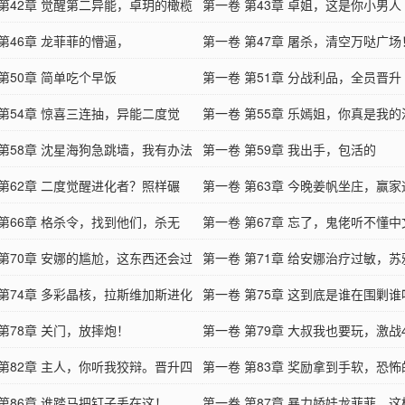
头认错！
 第42章 觉醒第二异能，卓玥的橄榄
第一卷 第43章 卓姐，这是你小男人
第46章 龙菲菲的懵逼，
第一卷 第47章 屠杀，清空万哒广场
第50章 简单吃个早饭
第一卷 第51章 分战利品，全员晋升
 第54章 惊喜三连抽，异能二度觉
第一卷 第55章 乐嫣姐，你真是我
 第58章 沈星海狗急跳墙，我有办法
第一卷 第59章 我出手，包活的
 第62章 二度觉醒进化者？照样碾
第一卷 第63章 今晚姜帆坐庄，赢
 第66章 格杀令，找到他们，杀无
第一卷 第67章 忘了，鬼佬听不懂中
 第70章 安娜的尴尬，这东西还会过
第一卷 第71章 给安娜治疗过敏，
 第74章 多彩晶核，拉斯维加斯进化
了
第一卷 第75章 这到底是谁在围剿谁
！
第78章 关门，放摔炮！
第一卷 第79章 大叔我也要玩，激战
 第82章 主人，你听我狡辩。晋升四
进化者！
第一卷 第83章 奖励拿到手软，恐
 第86章 谁踏马把钉子丢在这！
级奖励
第一卷 第87章 暴力娇娃龙菲菲，