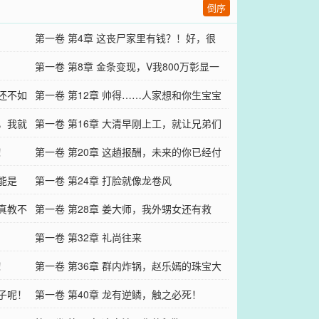
倒序
第一卷 第4章 这丧尸家里有钱？！好，很
好！
第一卷 第8章 金条变现，V我800万彰显一
，还不如
下实力？
第一卷 第12章 帅得……人家想和你生宝宝
醒，我就
了
第一卷 第16章 大清早刚上工，就让兄弟们
！
看科幻片！
第一卷 第20章 这趟报酬，未来的你已经付
能是
过了
第一卷 第24章 打脸就像龙卷风
是真教不
第一卷 第28章 姜大师，我外甥女还有救
吗？
第一卷 第32章 礼尚往来
！
第一卷 第36章 群内炸锅，赵乐嫣的珠宝大
花子呢！
甩卖！
第一卷 第40章 龙有逆鳞，触之必死！