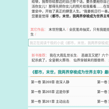
给够，我帮你给那边的自己带个话，要杀要剐你自
活你女儿！那得先把你女儿的照片给我看看……在
堡垒中，开始了真正的肆意人生。“我姜帆日行一善。
您要是觉得《
都市，末世，我两界穿梭成为世界主
其它作品：
末世狩魔人
/
全民氪命抽奖，只有我能
生
/
新书推荐：
我在大周乱世长生
、
恶雌丑又肥？六个
妃杀疯了，全皇朝火葬场
、
仙界穿越来的御兽师
、
《都市，末世，我两界穿梭成为世界主宰》最
第一卷 第269章 夜深人静
第一卷 
第一卷 第265章 这是你爹
第一卷 
第一卷 第261章 主动出击
第一卷 