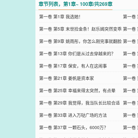
章节列表，第1章~ 100章/共269章
第一卷 第1章 我选她！
第一卷
第一卷 第5章 末世捡金条！赵乐嫣突然变乖
第一卷 
了？
第一卷 第9章 姚雨彤，你怎么刚完事就翻脸
第一卷
不认人？
第一卷 第13章 你们是从过去穿越来的？
行！
第一卷
第一卷 第17章 保安，有人在这闹事
过于离
第一卷
第一卷 第21章 姜帆是资本家
己？
第一卷
第一卷 第25章 幸福来得太突然，有点晕
果然没
第一卷
第一卷 第29章 我觉得，我当队长比较合适
第一卷
第一卷 第33章 进入万哒广场的方法
第一卷 
第一卷 第37章 一颗石头，6000万？
第一卷