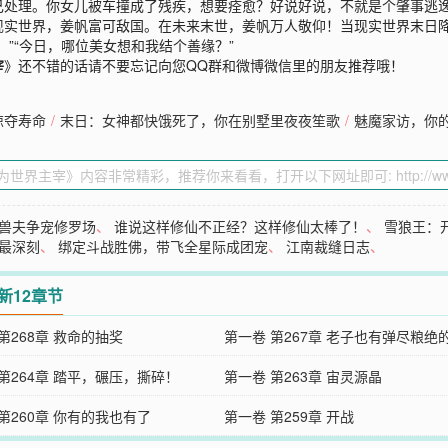
己处理。你女儿被车撞成了残疾，想要痊愈？好说好说，不就是个肇事逃
现实世界，姜帆富可敌国。在未来末世，姜帆万人敬仰！当现实世界末日
”“今日，哪位美女想和我结个善缘？”
宰
》还不错的话请不要忘记向您QQ群和微博微信里的朋友推荐哦！
掠夺寿命
/
末日：女神都快饿死了，你在别墅里夜夜笙歌
/
魅魔家访，你
兽夫争宠修罗场
、
谁说这样修仙不正经？这样修仙太棒了！
、
雪狼王：
最深刻
、
绑定斗战胜佛，带飞全星际成团宠
、
江南裁缝日志
、
新12章节
第268章 救命的抽奖
第一卷 第267章 老子也有弹尽粮绝
第264章 踏平，碾压，撕碎！
第一卷 第263章 宙灵源晶
第260章 你有的我也有了
第一卷 第259章 开战