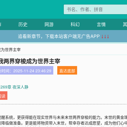
市
历史
网游
科幻
言情
追看新章节，下载本站客户端无广告APP
↓↓↓
成为世界主宰
我两界穿梭成为世界主宰
时间：2025-11-24 23:46:29
直达底部
269章 夜深人静
阅读
觉醒系统，更获得能在现实世界与未来末世两界穿梭的能力。末世的黄金
日降临做准备。更是能将物资带入末世，帮幸存者达成愿望，成为他们心