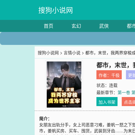
搜狗小说网
首页
玄幻
武侠
都
搜狗小说网
>
言情小说
> 都市，末世，我两界穿梭
都市，末世，
作者：
千极
更新
状态：连载
最新章节：
第一卷 第
加入书架
点击
简介：
女朋友出轨分手，女上司恶意刁难，姜帆一怒之下
市，姜帆买房、买车、囤货，武装到牙齿……为末