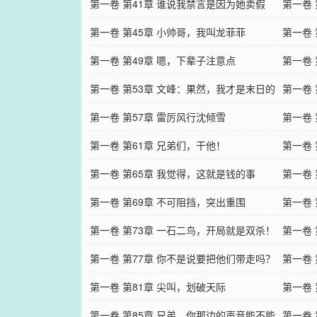
第一卷 第41章 谁说我禁言是因为她卖假
跪下磕
第一卷
货？
第一卷 第45章 小帅哥，我叫龙菲菲
枝
第一卷 
第一卷 第49章 嗯，下辈子注意点
第一卷 
第一卷 第53章 文峰：果然，我才是末日的
第一卷
主角！
第一卷 第57章 雷厉风行沈倾雪
醒！
第一卷
第一卷 第61章 兄弟们，干他！
救她
第一卷
第一卷 第65章 我觉得，这就是钱的事
压！
第一卷
第一卷 第69章 不可阻挡，突出重围
赦！
第一卷
第一卷 第73章 一石二鸟，开局就是双杀！
敏？
第一卷
第一卷 第77章 你不是说要把他们带走吗？
者集结
第一卷 
第一卷 第81章 尖叫，划破天际
第一卷
第一卷 第85章 兄弟，你那边的声音能不能
级！
第一卷